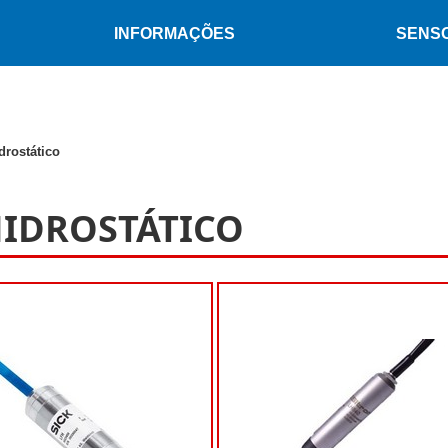
INFORMAÇÕES
SENS
drostático
HIDROSTÁTICO